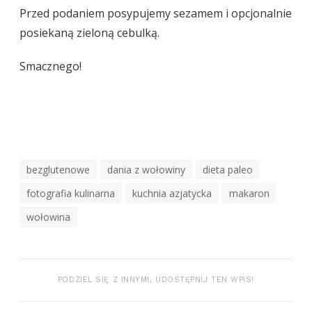
Przed podaniem posypujemy sezamem i opcjonalnie
posiekaną zieloną cebulką.
Smacznego!
Tagi
bezglutenowe
dania z wołowiny
dieta paleo
fotografia kulinarna
kuchnia azjatycka
makaron
wołowina
PODZIEL SIĘ Z INNYMI, UDOSTĘPNIJ TEN WPIS!