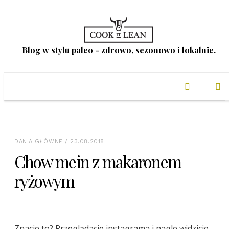
Blog w stylu paleo - zdrowo, sezonowo i lokalnie.
DANIA GŁÓWNE
/ 23.08.2018
Chow mein z makaronem
ryżowym
Znacie to? Przeglądacie instagrama i nagle widzicie