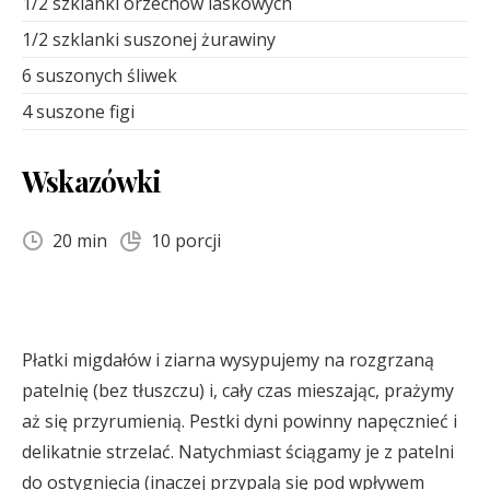
1/2 szklanki orzechów laskowych
1/2 szklanki suszonej żurawiny
6 suszonych śliwek
4 suszone figi
Wskazówki
20 min
10 porcji
Płatki migdałów i ziarna wysypujemy na rozgrzaną
patelnię (bez tłuszczu) i, cały czas mieszając, prażymy
aż się przyrumienią. Pestki dyni powinny napęcznieć i
delikatnie strzelać. Natychmiast ściągamy je z patelni
do ostygnięcia (inaczej przypalą się pod wpływem