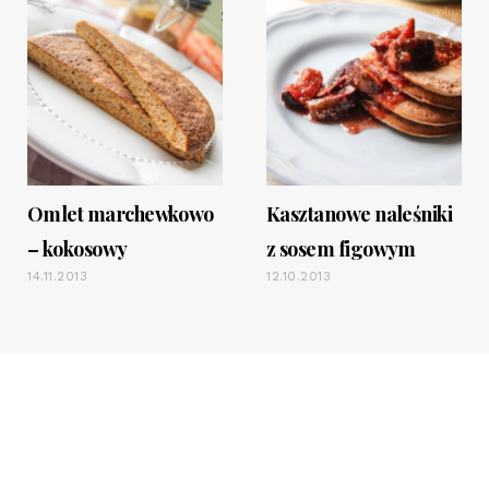
Omlet marchewkowo
Kasztanowe naleśniki
– kokosowy
z sosem figowym
14.11.2013
12.10.2013