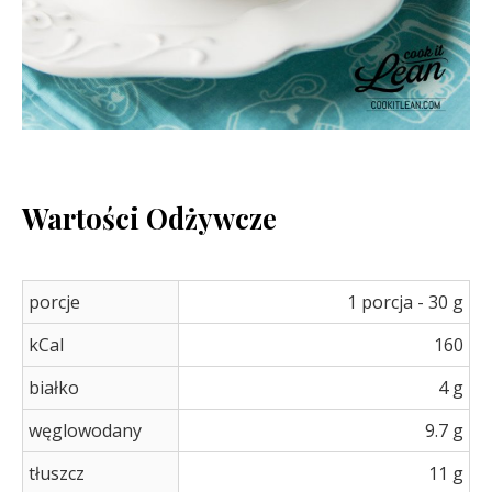
Wartości Odżywcze
porcje
1 porcja - 30 g
kCal
160
białko
4 g
węglowodany
9.7 g
tłuszcz
11 g