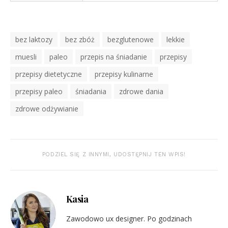
Tagi
bez laktozy
bez zbóż
bezglutenowe
lekkie
muesli
paleo
przepis na śniadanie
przepisy
przepisy dietetyczne
przepisy kulinarne
przepisy paleo
śniadania
zdrowe dania
zdrowe odżywianie
PODZIEL SIĘ Z INNYMI, UDOSTĘPNIJ TEN WPIS!
Kasia
Zawodowo ux designer. Po godzinach