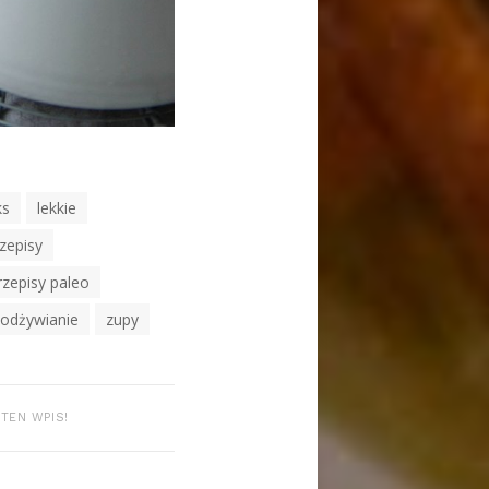
ks
lekkie
zepisy
rzepisy paleo
odżywianie
zupy
 TEN WPIS!