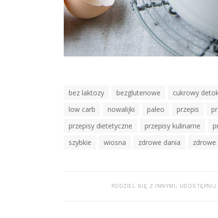
Tagi
bez laktozy
bezglutenowe
cukrowy deto
low carb
nowalijki
paleo
przepis
pr
przepisy dietetyczne
przepisy kulinarne
p
szybkie
wiosna
zdrowe dania
zdrowe 
PODZIEL SIĘ Z INNYMI, UDOSTĘPNIJ