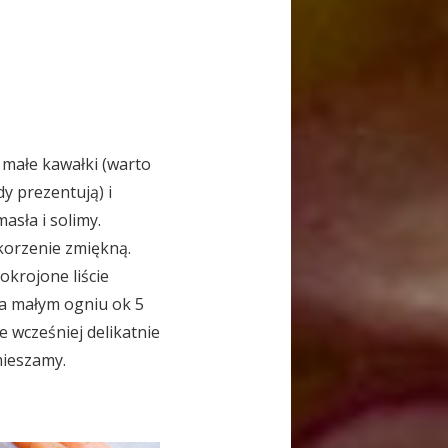
 małe kawałki (warto
dy prezentują) i
sła i solimy.
korzenie zmiękną.
krojone liście
na małym ogniu ok 5
 wcześniej delikatnie
mieszamy.