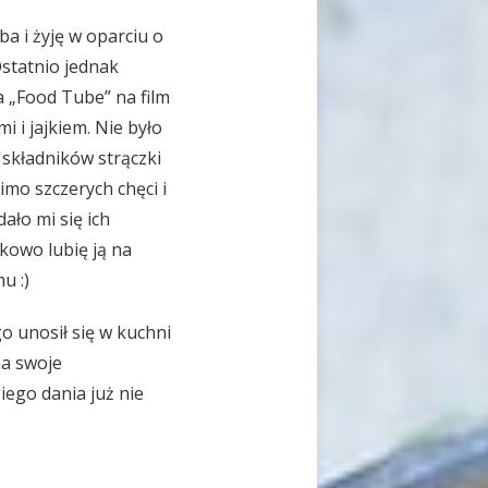
a i żyję w oparciu o
Ostatnio jednak
a „Food Tube” na film
i i jajkiem. Nie było
składników strączki
mimo szczerych chęci i
ało mi się ich
kowo lubię ją na
u :)
o unosił się w kuchni
na swoje
iego dania już nie