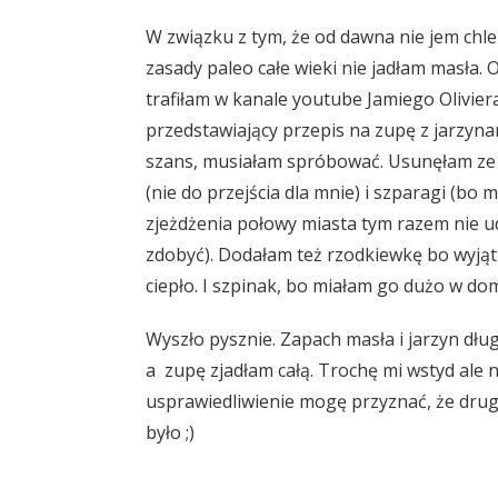
W związku z tym, że od dawna nie jem chleb
zasady paleo całe wieki nie jadłam masła. 
trafiłam w kanale youtube Jamiego Olivier
przedstawiający przepis na zupę z jarzynam
szans, musiałam spróbować. Usunęłam ze 
(nie do przejścia dla mnie) i szparagi (bo 
zjeżdżenia połowy miasta tym razem nie ud
zdobyć). Dodałam też rzodkiewkę bo wyjąt
ciepło. I szpinak, bo miałam go dużo w dom
Wyszło pysznie. Zapach masła i jarzyn dług
a zupę zjadłam całą. Trochę mi wstyd ale 
usprawiedliwienie mogę przyznać, że drug
było ;)